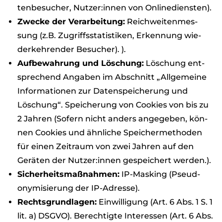
ten­be­su­cher, Nutzer:innen von Online­diens­ten).
Zwe­cke der Ver­ar­bei­tung:
Reich­wei­ten­mes­
sung (z.B. Zugriffs­sta­tis­ti­ken, Erken­nung wie­
der­keh­ren­der Besu­cher). ).
Auf­be­wah­rung und Löschung:
Löschung ent­
spre­chend Anga­ben im Abschnitt „All­ge­meine
Infor­ma­tio­nen zur Daten­spei­che­rung und
Löschung“. Spei­che­rung von Coo­kies von bis zu
2 Jah­ren (Sofern nicht anders ange­ge­ben, kön­
nen Coo­kies und ähn­li­che Spei­cher­me­tho­den
für einen Zeit­raum von zwei Jah­ren auf den
Gerä­ten der Nutzer:innen gespei­chert wer­den.).
Sicher­heits­maß­nah­men:
IP-Mas­king (Pseud­
ony­mi­sie­rung der IP-Adresse).
Rechts­grund­la­gen:
Ein­wil­li­gung (Art. 6 Abs. 1 S. 1
lit. a) DSGVO). Berech­tigte Inter­es­sen (Art. 6 Abs.