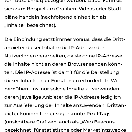
ter“ bezeich­net) bezo­gen wer­den. Dabei kann es
sich zum Bei­spiel um Gra­fi­ken, Videos oder Stadt­
pläne han­deln (nach­fol­gend ein­heit­lich als
„Inhalte“ bezeich­net).
Die Ein­bin­dung setzt immer vor­aus, dass die Dritt­
an­bie­ter die­ser Inhalte die IP-Adresse der
Nutzer:innen ver­ar­bei­ten, da sie ohne IP-Adresse
die Inhalte nicht an deren Brow­ser sen­den könn­
ten. Die IP-Adresse ist damit für die Dar­stel­lung
die­ser Inhalte oder Funk­tio­nen erfor­der­lich. Wir
bemü­hen uns, nur sol­che Inhalte zu ver­wen­den,
deren jewei­lige Anbie­ter die IP-Adresse ledig­lich
zur Aus­lie­fe­rung der Inhalte anzu­wen­den. Dritt­an­
bie­ter kön­nen fer­ner soge­nannte Pixel-Tags
(unsicht­bare Gra­fi­ken, auch als „Web Bea­cons“
bezeich­net) für sta­tis­ti­sche oder Mar­ke­ting­zwe­cke