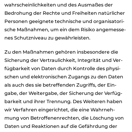
wahr­schein­lich­kei­ten und des Aus­ma­ßes der
Bedro­hung der Rechte und Frei­hei­ten natür­li­cher
Per­so­nen geeig­nete tech­ni­sche und orga­ni­sa­to­ri­
sche Maß­nah­men, um ein dem Risiko ange­mes­se­
nes Schutz­ni­veau zu gewähr­leis­ten.
Zu den Maß­nah­men gehö­ren ins­be­son­dere die
Siche­rung der Ver­trau­lich­keit, Inte­gri­tät und Ver­
füg­bar­keit von Daten durch Kon­trolle des phy­si­
schen und elek­tro­ni­schen Zugangs zu den Daten
als auch des sie betref­fen­den Zugriffs, der Ein­
gabe, der Wei­ter­gabe, der Siche­rung der Ver­füg­
bar­keit und ihrer Tren­nung. Des Wei­te­ren haben
wir Ver­fah­ren ein­ge­rich­tet, die eine Wahr­neh­
mung von Betrof­fe­nen­rech­ten, die Löschung von
Daten und Reak­tio­nen auf die Gefähr­dung der