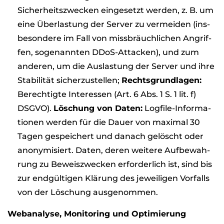
Sicher­heits­zwe­cken ein­ge­setzt wer­den, z. B. um
eine Über­las­tung der Ser­ver zu ver­mei­den (ins­
be­son­dere im Fall von miss­bräuch­li­chen Angrif­
fen, soge­nann­ten DDoS-Atta­cken), und zum
ande­ren, um die Aus­las­tung der Ser­ver und ihre
Sta­bi­li­tät sicher­zu­stel­len;
Rechts­grund­la­gen:
Berech­tigte Inter­es­sen (Art. 6 Abs. 1 S. 1 lit. f)
DSGVO).
Löschung von Daten:
Log­file-Infor­ma­
tio­nen wer­den für die Dauer von maxi­mal 30
Tagen gespei­chert und danach gelöscht oder
anony­mi­siert. Daten, deren wei­tere Auf­be­wah­
rung zu Beweis­zwe­cken erfor­der­lich ist, sind bis
zur end­gül­ti­gen Klä­rung des jewei­li­gen Vor­falls
von der Löschung aus­ge­nom­men.
Web­ana­lyse, Moni­to­ring und Opti­mie­rung