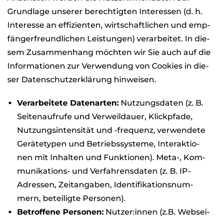
Grund­lage unse­rer berech­tig­ten Inter­es­sen (d. h.
Inter­esse an effi­zi­en­ten, wirt­schaft­li­chen und emp­
fän­ger­freund­li­chen Leis­tun­gen) ver­ar­bei­tet. In die­
sem Zusam­men­hang möch­ten wir Sie auch auf die
Infor­ma­tio­nen zur Ver­wen­dung von Coo­kies in die­
ser Daten­schutz­er­klä­rung hin­wei­sen.
Ver­ar­bei­tete Daten­ar­ten:
Nut­zungs­da­ten (z. B.
Sei­ten­auf­rufe und Ver­weil­dauer, Klick­pfade,
Nut­zungs­in­ten­si­tät und -fre­quenz, ver­wen­dete
Gerä­te­ty­pen und Betriebs­sys­teme, Inter­ak­tio­
nen mit Inhal­ten und Funk­tio­nen). Meta-, Kom­
mu­ni­ka­ti­ons- und Ver­fah­rens­da­ten (z. B. IP-
Adres­sen, Zeit­an­ga­ben, Iden­ti­fi­ka­ti­ons­num­
mern, betei­ligte Per­so­nen).
Betrof­fene Per­so­nen:
Nutzer:innen (z.B. Web­sei­