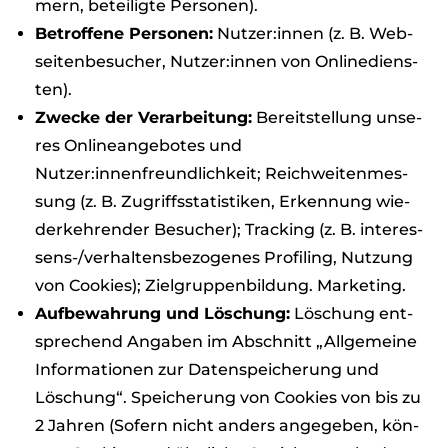
mern, betei­ligte Per­so­nen).
Betrof­fene Per­so­nen:
Nutzer:innen (z. B. Web­
sei­ten­be­su­cher, Nutzer:innen von Online­diens­
ten).
Zwe­cke der Ver­ar­bei­tung:
Bereit­stel­lung unse­
res Online­an­ge­bo­tes und
Nutzer:innenfreundlichkeit; Reich­wei­ten­mes­
sung (z. B. Zugriffs­sta­tis­ti­ken, Erken­nung wie­
der­keh­ren­der Besu­cher); Track­ing (z. B. inter­es­
sens-/ver­hal­tens­be­zo­ge­nes Pro­fil­ing, Nut­zung
von Coo­kies); Ziel­grup­pen­bil­dung. Mar­ke­ting.
Auf­be­wah­rung und Löschung:
Löschung ent­
spre­chend Anga­ben im Abschnitt „All­ge­meine
Infor­ma­tio­nen zur Daten­spei­che­rung und
Löschung“. Spei­che­rung von Coo­kies von bis zu
2 Jah­ren (Sofern nicht anders ange­ge­ben, kön­