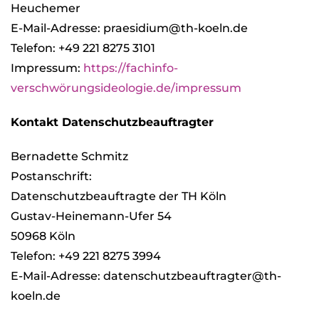
Heu­che­mer
E-Mail-Adresse: praesidium@th-koeln.de
Tele­fon: +49 221 8275 3101
Impres­sum:
https://fachinfo-
verschwörungsideologie.de/impressum
Kon­takt Daten­schutz­be­auf­trag­ter
Ber­na­dette Schmitz
Post­an­schrift:
Daten­schutz­be­auf­tragte der TH Köln
Gus­tav-Hei­ne­mann-Ufer 54
50968 Köln
Tele­fon: +49 221 8275 3994
E-Mail-Adresse: datenschutzbeauftragter@th-
koeln.de