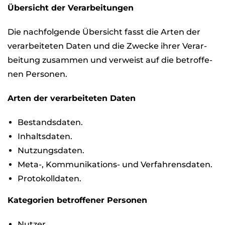
Über­sicht der Ver­ar­bei­tun­gen
Die nach­fol­gende Über­sicht fasst die Arten der
ver­ar­bei­te­ten Daten und die Zwe­cke ihrer Ver­ar­
bei­tung zusam­men und ver­weist auf die betrof­fe­
nen Per­so­nen.
Arten der ver­ar­bei­te­ten Daten
Bestands­da­ten.
Inhalts­da­ten.
Nut­zungs­da­ten.
Meta-, Kom­mu­ni­ka­ti­ons- und Ver­fah­rens­da­ten.
Pro­to­koll­da­ten.
Kate­go­rien betrof­fe­ner Per­so­nen
Nut­zer.