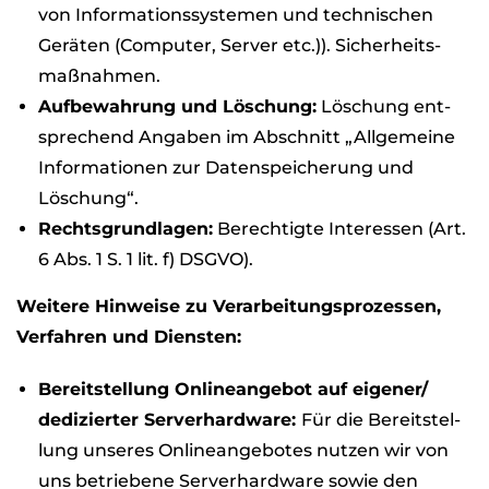
von Infor­ma­ti­ons­sys­te­men und tech­ni­schen
Gerä­ten (Com­pu­ter, Ser­ver etc.)). Sicher­heits­
maß­nah­men.
Auf­be­wah­rung und Löschung:
Löschung ent­
spre­chend Anga­ben im Abschnitt „All­ge­meine
Infor­ma­tio­nen zur Daten­spei­che­rung und
Löschung“.
Rechts­grund­la­gen:
Berech­tigte Inter­es­sen (Art.
6 Abs. 1 S. 1 lit. f) DSGVO).
Wei­tere Hin­weise zu Ver­ar­bei­tungs­pro­zes­sen,
Ver­fah­ren und Diens­ten:
Bereit­stel­lung Online­an­ge­bot auf eigener/
dedi­zier­ter Ser­ver­hard­ware:
Für die Bereit­stel­
lung unse­res Online­an­ge­bo­tes nut­zen wir von
uns betrie­bene Ser­ver­hard­ware sowie den