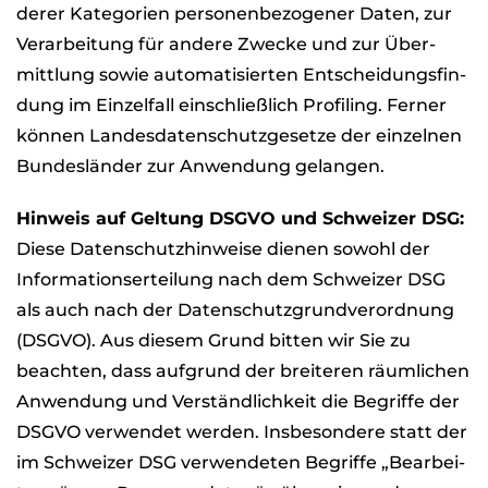
de­rer Kate­go­rien per­so­nen­be­zo­ge­ner Daten, zur
Ver­ar­bei­tung für andere Zwe­cke und zur Über­
mitt­lung sowie auto­ma­ti­sier­ten Ent­schei­dungs­fin­
dung im Ein­zel­fall ein­schließ­lich Pro­fil­ing. Fer­ner
kön­nen Lan­des­da­ten­schutz­ge­setze der ein­zel­nen
Bun­des­län­der zur Anwen­dung gelan­gen.
Hin­weis auf Gel­tung DSGVO und Schwei­zer DSG:
Diese Daten­schutz­hin­weise die­nen sowohl der
Infor­ma­ti­ons­er­tei­lung nach dem Schwei­zer DSG
als auch nach der Daten­schutz­grund­ver­ord­nung
(DSGVO). Aus die­sem Grund bit­ten wir Sie zu
beach­ten, dass auf­grund der brei­te­ren räum­li­chen
Anwen­dung und Ver­ständ­lich­keit die Begriffe der
DSGVO ver­wen­det wer­den. Ins­be­son­dere statt der
im Schwei­zer DSG ver­wen­de­ten Begriffe „Bear­bei­