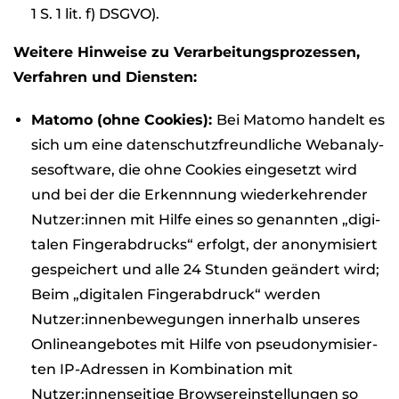
1 S. 1 lit. f) DSGVO).
Wei­tere Hin­weise zu Ver­ar­bei­tungs­pro­zes­sen,
Ver­fah­ren und Diens­ten:
Matomo (ohne Coo­kies):
Bei Matomo han­delt es
sich um eine daten­schutz­freund­li­che Web­ana­ly­
se­soft­ware, die ohne Coo­kies ein­ge­setzt wird
und bei der die Erkenn­nung wie­der­keh­ren­der
Nutzer:innen mit Hilfe eines so genann­ten „digi­
ta­len Fin­ger­ab­drucks“ erfolgt, der anony­mi­siert
gespei­chert und alle 24 Stun­den geän­dert wird;
Beim „digi­ta­len Fin­ger­ab­druck“ wer­den
Nutzer:innenbewegungen inner­halb unse­res
Online­an­ge­bo­tes mit Hilfe von pseud­ony­mi­sier­
ten IP-Adres­sen in Kom­bi­na­tion mit
Nutzer:innenseitige Brow­ser­ein­stel­lun­gen so