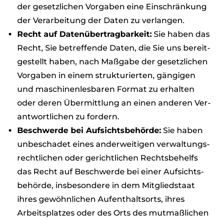
der gesetz­li­chen Vor­ga­ben eine Ein­schrän­kung
der Ver­ar­bei­tung der Daten zu ver­lan­gen.
Recht auf Daten­über­trag­bar­keit:
Sie haben das
Recht, Sie betref­fende Daten, die Sie uns bereit­
ge­stellt haben, nach Maß­gabe der gesetz­li­chen
Vor­ga­ben in einem struk­tu­rier­ten, gän­gi­gen
und maschi­nen­les­ba­ren For­mat zu erhal­ten
oder deren Über­mitt­lung an einen ande­ren Ver­
ant­wort­li­chen zu for­dern.
Beschwerde bei Auf­sichts­be­hörde:
Sie haben
unbe­scha­det eines ander­wei­ti­gen ver­wal­tungs­
recht­li­chen oder gericht­li­chen Rechts­be­helfs
das Recht auf Beschwerde bei einer Auf­sichts­
be­hörde, ins­be­son­dere in dem Mit­glied­staat
ihres gewöhn­li­chen Auf­ent­halts­orts, ihres
Arbeits­plat­zes oder des Orts des mut­maß­li­chen