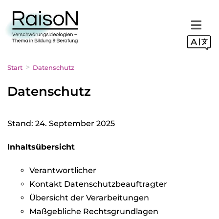
>
Start
Datenschutz
Datenschutz
Stand: 24. Sep­tem­ber 2025
Inhalts­über­sicht
Ver­ant­wort­li­cher
Kon­takt Daten­schutz­be­auf­trag­ter
Über­sicht der Ver­ar­bei­tun­gen
Maß­geb­li­che Rechts­grund­la­gen