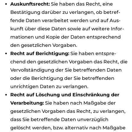
Aus­kunfts­recht:
Sie haben das Recht, eine
Bestä­ti­gung dar­über zu ver­lan­gen, ob betref­
fende Daten ver­ar­bei­tet wer­den und auf Aus­
kunft über diese Daten sowie auf wei­tere Infor­
ma­tio­nen und Kopie der Daten ent­spre­chend
den gesetz­li­chen Vor­ga­ben.
Recht auf Berich­ti­gung:
Sie haben ent­spre­
chend den gesetz­li­chen Vor­ga­ben das Recht, die
Ver­voll­stän­di­gung der Sie betref­fen­den Daten
oder die Berich­ti­gung der Sie betref­fen­den
unrich­ti­gen Daten zu ver­lan­gen.
Recht auf Löschung und Ein­schrän­kung der
Ver­ar­bei­tung:
Sie haben nach Maß­gabe der
gesetz­li­chen Vor­ga­ben das Recht, zu ver­lan­gen,
dass Sie betref­fende Daten unver­züg­lich
gelöscht wer­den, bzw. alter­na­tiv nach Maß­gabe