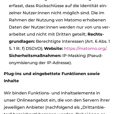
erfasst, dass Rück­schlüsse auf die Iden­ti­tät ein­
zel­ner Nutzer:innen nicht mög­lich sind. Die im
Rah­men der Nut­zung von Matomo erho­be­nen
Daten der Nutzer:innen wer­den nur von uns ver­
ar­bei­tet und nicht mit Drit­ten geteilt;
Rechts­
grund­la­gen:
Berech­tigte Inter­es­sen (Art. 6 Abs. 1
S. 1 lit. f) DSGVO);
Web­site:
https://matomo.org/
.
Sicher­heits­maß­nah­men:
IP-Mas­king (Pseud­
ony­mi­sie­rung der IP-Adresse).
Plug-ins und ein­ge­bet­tete Funk­tio­nen sowie
Inhalte
Wir bin­den Funk­ti­ons- und Inhalts­ele­mente in
unser Online­an­ge­bot ein, die von den Ser­vern ihrer
jewei­li­gen Anbie­ter (nach­fol­gend als „Dritt­an­bie­