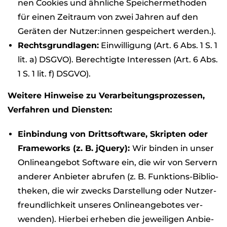
nen Coo­kies und ähn­li­che Spei­cher­me­tho­den
für einen Zeit­raum von zwei Jah­ren auf den
Gerä­ten der Nutzer:innen gespei­chert wer­den.).
Rechts­grund­la­gen:
Ein­wil­li­gung (Art. 6 Abs. 1 S. 1
lit. a) DSGVO). Berech­tigte Inter­es­sen (Art. 6 Abs.
1 S. 1 lit. f) DSGVO).
Wei­tere Hin­weise zu Ver­ar­bei­tungs­pro­zes­sen,
Ver­fah­ren und Diens­ten:
Ein­bin­dung von Dritts­oft­ware, Skrip­ten oder
Frame­works (z. B. jQuery):
Wir bin­den in unser
Online­an­ge­bot Soft­ware ein, die wir von Ser­vern
ande­rer Anbie­ter abru­fen (z. B. Funk­ti­ons-Biblio­
the­ken, die wir zwecks Dar­stel­lung oder Nut­zer­
freund­lich­keit unse­res Online­an­ge­bo­tes ver­
wen­den). Hier­bei erhe­ben die jewei­li­gen Anbie­