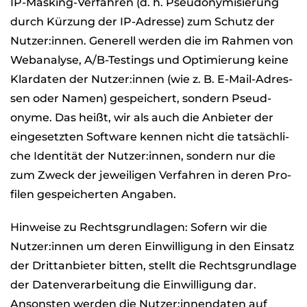
IP-Mas­king-Ver­fah­ren (d. h. Pseud­ony­mi­sie­rung
durch Kür­zung der IP-Adresse) zum Schutz der
Nutzer:innen. Gene­rell wer­den die im Rah­men von
Web­ana­lyse, A/B-Test­ings und Opti­mie­rung keine
Klar­da­ten der Nutzer:innen (wie z. B. E-Mail-Adres­
sen oder Namen) gespei­chert, son­dern Pseud­
onyme. Das heißt, wir als auch die Anbie­ter der
ein­ge­setz­ten Soft­ware ken­nen nicht die tat­säch­li­
che Iden­ti­tät der Nutzer:innen, son­dern nur die
zum Zweck der jewei­li­gen Ver­fah­ren in deren Pro­
fi­len gespei­cher­ten Anga­ben.
Hin­weise zu Rechts­grund­la­gen: Sofern wir die
Nutzer:innen um deren Ein­wil­li­gung in den Ein­satz
der Dritt­an­bie­ter bit­ten, stellt die Rechts­grund­lage
der Daten­ver­ar­bei­tung die Ein­wil­li­gung dar.
Ansons­ten wer­den die Nutzer:innendaten auf