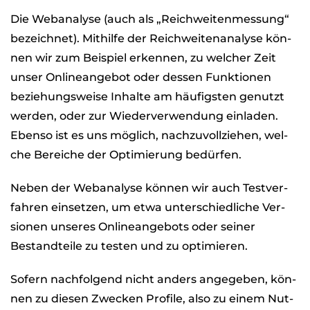
Die Web­ana­lyse (auch als „Reich­wei­ten­mes­sung“
bezeich­net). Mit­hilfe der Reich­wei­ten­ana­lyse kön­
nen wir zum Bei­spiel erken­nen, zu wel­cher Zeit
unser Online­an­ge­bot oder des­sen Funk­tio­nen
bezie­hungs­weise Inhalte am häu­figs­ten genutzt
wer­den, oder zur Wie­der­ver­wen­dung ein­la­den.
Ebenso ist es uns mög­lich, nach­zu­voll­zie­hen, wel­
che Berei­che der Opti­mie­rung bedür­fen.
Neben der Web­ana­lyse kön­nen wir auch Test­ver­
fah­ren ein­set­zen, um etwa unter­schied­li­che Ver­
sio­nen unse­res Online­an­ge­bots oder sei­ner
Bestand­teile zu tes­ten und zu opti­mie­ren.
Sofern nach­fol­gend nicht anders ange­ge­ben, kön­
nen zu die­sen Zwe­cken Pro­file, also zu einem Nut­