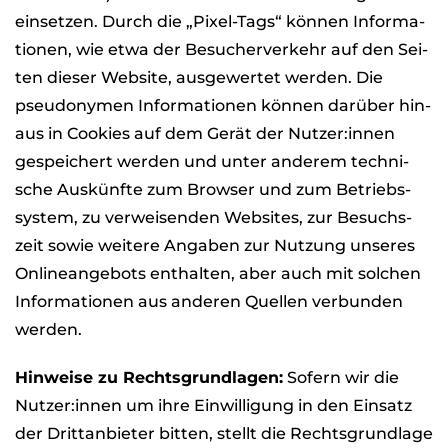
ein­set­zen. Durch die „Pixel-Tags“ kön­nen Infor­ma­
tio­nen, wie etwa der Besu­cher­ver­kehr auf den Sei­
ten die­ser Web­site, aus­ge­wer­tet wer­den. Die
pseud­ony­men Infor­ma­tio­nen kön­nen dar­über hin­
aus in Coo­kies auf dem Gerät der Nutzer:innen
gespei­chert wer­den und unter ande­rem tech­ni­
sche Aus­künfte zum Brow­ser und zum Betriebs­
sys­tem, zu ver­wei­sen­den Web­sites, zur Besuchs­
zeit sowie wei­tere Anga­ben zur Nut­zung unse­res
Online­an­ge­bots ent­hal­ten, aber auch mit sol­chen
Infor­ma­tio­nen aus ande­ren Quel­len ver­bun­den
wer­den.
Hin­weise zu Rechts­grund­la­gen:
Sofern wir die
Nutzer:innen um ihre Ein­wil­li­gung in den Ein­satz
der Dritt­an­bie­ter bit­ten, stellt die Rechts­grund­lage