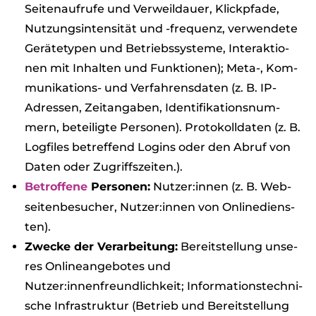
Sei­ten­auf­rufe und Ver­weil­dauer, Klick­pfade,
Nut­zungs­in­ten­si­tät und -fre­quenz, ver­wen­dete
Gerä­te­ty­pen und Betriebs­sys­teme, Inter­ak­tio­
nen mit Inhal­ten und Funk­tio­nen); Meta-, Kom­
mu­ni­ka­ti­ons- und Ver­fah­rens­da­ten (z. B. IP-
Adres­sen, Zeit­an­ga­ben, Iden­ti­fi­ka­ti­ons­num­
mern, betei­ligte Per­so­nen). Pro­to­koll­da­ten (z. B.
Log­files betref­fend Log­ins oder den Abruf von
Daten oder Zugriffs­zei­ten.).
Betrof­fene
Per­so­nen:
Nutzer:innen (z. B. Web­
sei­ten­be­su­cher, Nutzer:innen von Online­diens­
ten).
Zwe­cke der Ver­ar­bei­tung:
Bereit­stel­lung unse­
res Online­an­ge­bo­tes und
Nutzer:innenfreundlichkeit; Infor­ma­ti­ons­tech­ni­
sche Infra­struk­tur (Betrieb und Bereit­stel­lung