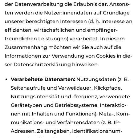
der Daten­ver­ar­bei­tung die Erlaub­nis dar. Ansons­
ten wer­den die Nutzer:innendaten auf Grund­lage
unse­rer berech­tig­ten Inter­es­sen (d. h. Inter­esse an
effi­zi­en­ten, wirt­schaft­li­chen und emp­fän­ger­
freund­li­chen Leis­tun­gen) ver­ar­bei­tet. In die­sem
Zusam­men­hang möch­ten wir Sie auch auf die
Infor­ma­tio­nen zur Ver­wen­dung von Coo­kies in die­
ser Daten­schutz­er­klä­rung hin­wei­sen.
Ver­ar­bei­tete Daten­ar­ten:
Nut­zungs­da­ten (z. B.
Sei­ten­auf­rufe und Ver­weil­dauer, Klick­pfade,
Nut­zungs­in­ten­si­tät und -fre­quenz, ver­wen­dete
Gerä­te­ty­pen und Betriebs­sys­teme, Inter­ak­tio­
nen mit Inhal­ten und Funk­tio­nen). Meta-, Kom­
mu­ni­ka­ti­ons- und Ver­fah­rens­da­ten (z. B. IP-
Adres­sen, Zeit­an­ga­ben, Iden­ti­fi­ka­ti­ons­num­