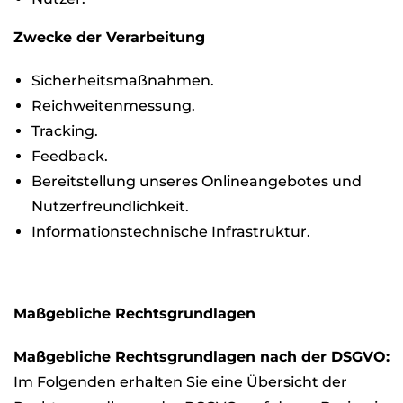
Zwe­cke der Ver­ar­bei­tung
Sicher­heits­maß­nah­men.
Reich­wei­ten­mes­sung.
Track­ing.
Feed­back.
Bereit­stel­lung unse­res Online­an­ge­bo­tes und
Nut­zer­freund­lich­keit.
Infor­ma­ti­ons­tech­ni­sche Infra­struk­tur.
Maß­geb­li­che Rechts­grund­la­gen
Maß­geb­li­che Rechts­grund­la­gen nach der DSGVO:
Im Fol­gen­den erhal­ten Sie eine Über­sicht der