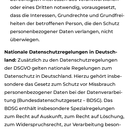
oder eines Drit­ten not­wen­dig, vor­aus­ge­setzt,
dass die Inter­es­sen, Grund­rechte und Grund­frei­
hei­ten der betrof­fe­nen Per­son, die den Schutz
per­so­nen­be­zo­ge­ner Daten ver­lan­gen, nicht
über­wie­gen.
Natio­nale Daten­schutz­re­ge­lun­gen in Deutsch­
land:
Zusätz­lich zu den Daten­schutz­re­ge­lun­gen
der DSGVO gel­ten natio­nale Rege­lun­gen zum
Daten­schutz in Deutsch­land. Hierzu gehört ins­be­
son­dere das Gesetz zum Schutz vor Miss­brauch
per­so­nen­be­zo­ge­ner Daten bei der Daten­ver­ar­bei­
tung (Bun­des­da­ten­schutz­ge­setz – BDSG). Das
BDSG ent­hält ins­be­son­dere Spe­zi­al­re­ge­lun­gen
zum Recht auf Aus­kunft, zum Recht auf Löschung,
zum Wider­spruchs­recht, zur Ver­ar­bei­tung beson­