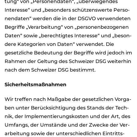
tung“ von „Per­so­nen­da­ten“, „über­wie­gen­des
Inter­esse“ und „beson­ders schüt­zens­werte Per­so­
nen­da­ten“ wer­den die in der DSGVO ver­wen­de­ten
Begriffe „Ver­ar­bei­tung“ von „per­so­nen­be­zo­ge­nen
Daten“ sowie „berech­tig­tes Inter­esse“ und „beson­
dere Kate­go­rien von Daten“ ver­wen­det. Die
gesetz­li­che Bedeu­tung der Begriffe wird jedoch im
Rah­men der Gel­tung des Schwei­zer DSG wei­ter­hin
nach dem Schwei­zer DSG bestimmt.
Sicher­heits­maß­nah­men
Wir tref­fen nach Maß­gabe der gesetz­li­chen Vor­ga­
ben unter Berück­sich­ti­gung des Stands der Tech­
nik, der Imple­men­tie­rungs­kos­ten und der Art, des
Umfangs, der Umstände und der Zwe­cke der Ver­
ar­bei­tung sowie der unter­schied­li­chen Ein­tritts­