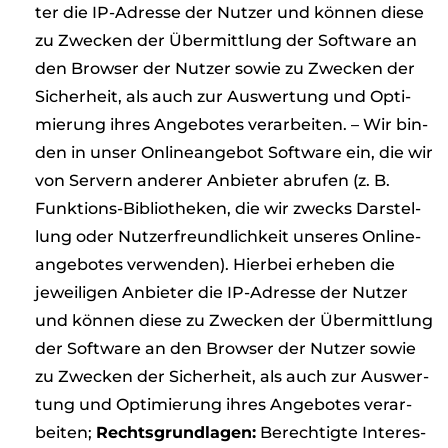
ter die IP-Adresse der Nut­zer und kön­nen diese
zu Zwe­cken der Über­mitt­lung der Soft­ware an
den Brow­ser der Nut­zer sowie zu Zwe­cken der
Sicher­heit, als auch zur Aus­wer­tung und Opti­
mie­rung ihres Ange­bo­tes ver­ar­bei­ten. – Wir bin­
den in unser Online­an­ge­bot Soft­ware ein, die wir
von Ser­vern ande­rer Anbie­ter abru­fen (z. B.
Funk­ti­ons-Biblio­the­ken, die wir zwecks Dar­stel­
lung oder Nut­zer­freund­lich­keit unse­res Online­
an­ge­bo­tes ver­wen­den). Hier­bei erhe­ben die
jewei­li­gen Anbie­ter die IP-Adresse der Nut­zer
und kön­nen diese zu Zwe­cken der Über­mitt­lung
der Soft­ware an den Brow­ser der Nut­zer sowie
zu Zwe­cken der Sicher­heit, als auch zur Aus­wer­
tung und Opti­mie­rung ihres Ange­bo­tes ver­ar­
bei­ten;
Rechts­grund­la­gen:
Berech­tigte Inter­es­