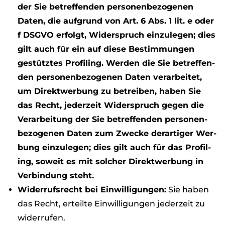
der Sie betref­fen­den per­so­nen­be­zo­ge­nen
Daten, die auf­grund von Art. 6 Abs. 1 lit. e oder
f DSGVO erfolgt, Wider­spruch ein­zu­le­gen; dies
gilt auch für ein auf diese Bestim­mun­gen
gestütz­tes Pro­fil­ing. Wer­den die Sie betref­fen­
den per­so­nen­be­zo­ge­nen Daten ver­ar­bei­tet,
um Direkt­wer­bung zu betrei­ben, haben Sie
das Recht, jeder­zeit Wider­spruch gegen die
Ver­ar­bei­tung der Sie betref­fen­den per­so­nen­
be­zo­ge­nen Daten zum Zwe­cke der­ar­ti­ger Wer­
bung ein­zu­le­gen; dies gilt auch für das Pro­fil­
ing, soweit es mit sol­cher Direkt­wer­bung in
Ver­bin­dung steht.
Wider­rufs­recht bei Ein­wil­li­gun­gen:
Sie haben
das Recht, erteilte Ein­wil­li­gun­gen jeder­zeit zu
wider­ru­fen.