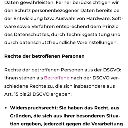
Daten gewähr­leis­ten. Fer­ner berück­sich­ti­gen wir
den Schutz per­so­nen­be­zo­ge­ner Daten bereits bei
der Ent­wick­lung bzw. Aus­wahl von Hard­ware, Soft­
ware sowie Ver­fah­ren ent­spre­chend dem Prin­zip
des Daten­schut­zes, durch Tech­nik­ge­stal­tung und
durch daten­schutz­freund­li­che Vor­ein­stel­lun­gen.
Rechte der betrof­fe­nen Per­so­nen
Rechte der betrof­fe­nen Per­so­nen aus der DSGVO:
Ihnen ste­hen als
Betrof­fene
nach der DSGVO ver­
schie­dene Rechte zu, die sich ins­be­son­dere aus
Art. 15 bis 21 DSGVO erge­ben:
Wider­spruchs­recht: Sie haben das Recht, aus
Grün­den, die sich aus Ihrer beson­de­ren Situa­
tion erge­ben, jeder­zeit gegen die Ver­ar­bei­tung