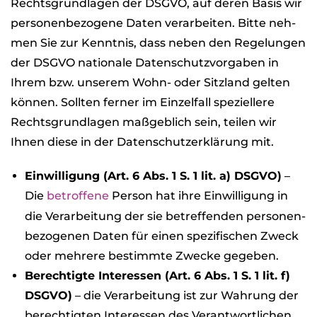
Rechts­grund­la­gen der DSGVO, auf deren Basis wir
per­so­nen­be­zo­gene Daten ver­ar­bei­ten. Bitte neh­
men Sie zur Kennt­nis, dass neben den Rege­lun­gen
der DSGVO natio­nale Daten­schutz­vor­ga­ben in
Ihrem bzw. unse­rem Wohn- oder Sitz­land gel­ten
kön­nen. Soll­ten fer­ner im Ein­zel­fall spe­zi­el­lere
Rechts­grund­la­gen maß­geb­lich sein, tei­len wir
Ihnen diese in der Daten­schutz­er­klä­rung mit.
Ein­wil­li­gung (Art. 6 Abs. 1 S. 1 lit. a) DSGVO)
–
Die
betrof­fene
Per­son hat ihre Ein­wil­li­gung in
die Ver­ar­bei­tung der sie betref­fen­den per­so­nen­
be­zo­ge­nen Daten für einen spe­zi­fi­schen Zweck
oder meh­rere bestimmte Zwe­cke gege­ben.
Berech­tigte Inter­es­sen (Art. 6 Abs. 1 S. 1 lit. f)
DSGVO)
– die Ver­ar­bei­tung ist zur Wah­rung der
berech­tig­ten Inter­es­sen des Ver­ant­wort­li­chen