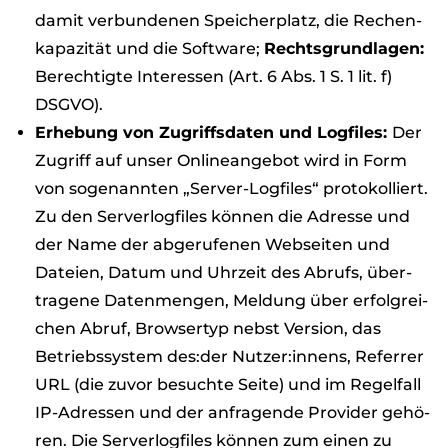
damit ver­bun­de­nen Spei­cher­platz, die Rechen­
ka­pa­zi­tät und die Soft­ware;
Rechts­grund­la­gen:
Berech­tigte Inter­es­sen (Art. 6 Abs. 1 S. 1 lit. f)
DSGVO).
Erhe­bung von Zugriffs­da­ten und Log­files:
Der
Zugriff auf unser Online­an­ge­bot wird in Form
von soge­nann­ten „Ser­ver-Log­files“ pro­to­kol­liert.
Zu den Ser­ver­log­files kön­nen die Adresse und
der Name der abge­ru­fe­nen Web­sei­ten und
Dateien, Datum und Uhr­zeit des Abrufs, über­
tra­gene Daten­men­gen, Mel­dung über erfolg­rei­
chen Abruf, Brow­ser­typ nebst Ver­sion, das
Betriebs­sys­tem des:der Nutzer:innens, Refer­rer
URL (die zuvor besuchte Seite) und im Regel­fall
IP-Adres­sen und der anfra­gende Pro­vi­der gehö­
ren. Die Ser­ver­log­files kön­nen zum einen zu