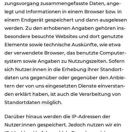
zungs­vor­gang zusam­men­ge­fasste Daten, ange­
legt und Infor­ma­tio­nen in einem Brow­ser bzw. in
einem End­ge­rät gespei­chert und dann aus­ge­le­sen
wer­den. Zu den erho­be­nen Anga­ben gehö­ren ins­
be­son­dere besuchte Web­sites und dort genutzte
Ele­mente sowie tech­ni­sche Aus­künfte, wie etwa
der ver­wen­dete Brow­ser, das benutzte Com­pu­ter­
sys­tem sowie Anga­ben zu Nut­zungs­zei­ten. Sofern
sich Nutzer:innen in die Erhe­bung ihrer Stand­ort­
da­ten uns gegen­über oder gegen­über den Anbie­
tern der von uns ein­ge­setz­ten Dienste ein­ver­stan­
den erklärt haben, ist auch die Ver­ar­bei­tung von
Stand­ort­da­ten mög­lich.
Dar­über hin­aus wer­den die IP-Adres­sen der
Nutzer:innen gespei­chert. Jedoch nut­zen wir ein