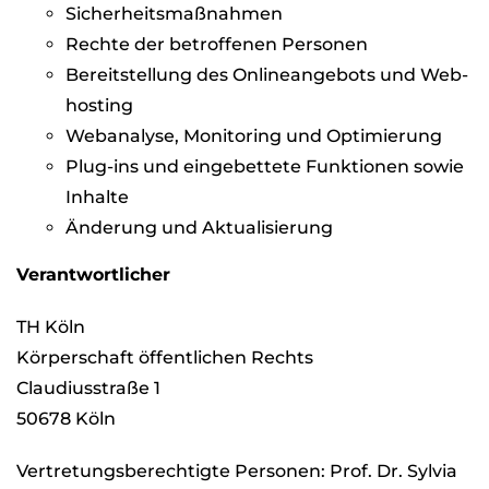
Sicher­heits­maß­nah­men
Rechte der betrof­fe­nen Per­so­nen
Bereit­stel­lung des Online­an­ge­bots und Web­
hos­ting
Web­ana­lyse, Moni­to­ring und Opti­mie­rung
Plug-ins und ein­ge­bet­tete Funk­tio­nen sowie
Inhalte
Ände­rung und Aktua­li­sie­rung
Ver­ant­wort­li­cher
TH Köln
Kör­per­schaft öffent­li­chen Rechts
Clau­di­us­straße 1
50678 Köln
Ver­tre­tungs­be­rech­tigte Per­so­nen: Prof. Dr. Syl­via