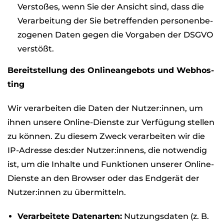
Ver­sto­ßes, wenn Sie der Ansicht sind, dass die
Ver­ar­bei­tung der Sie betref­fen­den per­so­nen­be­
zo­ge­nen Daten gegen die Vor­ga­ben der DSGVO
ver­stößt.
Bereit­stel­lung des Online­an­ge­bots und Web­hos­
ting
Wir ver­ar­bei­ten die Daten der Nutzer:innen, um
ihnen unsere Online-Dienste zur Ver­fü­gung stel­len
zu kön­nen. Zu die­sem Zweck ver­ar­bei­ten wir die
IP-Adresse des:der Nutzer:innens, die not­wen­dig
ist, um die Inhalte und Funk­tio­nen unse­rer Online-
Dienste an den Brow­ser oder das End­ge­rät der
Nutzer:innen zu über­mit­teln.
Ver­ar­bei­tete Daten­ar­ten:
Nut­zungs­da­ten (z. B.