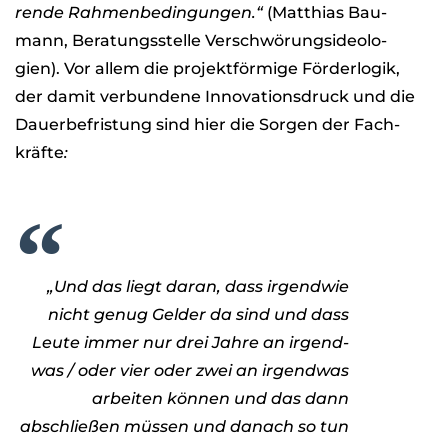
rende Rah­men­be­din­gun­gen.“
(Mat­thias Bau­
mann, Bera­tungs­stelle Ver­schwö­rungs­ideo­lo­
gien). Vor allem die pro­jekt­för­mige För­der­lo­gik,
der damit ver­bun­dene Inno­va­ti­ons­druck und die
Dau­er­be­fris­tung sind hier die Sor­gen der Fach­
kräfte
:
„Und das liegt daran, dass irgend­wie
nicht genug Gel­der da sind und dass
Leute immer nur drei Jahre an irgend­
was / oder vier oder zwei an irgend­was
arbei­ten kön­nen und das dann
abschlie­ßen müs­sen und danach so tun