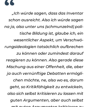
„Ich würde sagen, dass das Inven­tar
schon aus­reicht. Also ich würde sagen
na ja, also unter uns (schmun­zelnd) poli­
ti­sche Bil­dung ist, glaube ich, ein
wesent­li­cher Aspekt, um Ver­schwö­
rungs­ideo­lo­gien tat­säch­lich auf­bre­chen
zu kön­nen oder zumin­dest dar­auf
reagie­ren zu kön­nen. Also gerade diese
Mischung aus einer Offen­heit, die, aber
ja auch ver­nünf­tige Debat­ten ermög­li­
chen möchte, ne, also wo es, darum
geht, so Kri­tik­fä­hig­keit zu ent­wi­ckeln,
also sich selbst kri­ti­sie­ren zu las­sen mit
guten Argu­men­ten, aber auch selbst
mit guten Argu­men­ten kri­ti­sie­ren zu