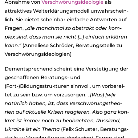
Abnahme von
Ver­schwö­rungs­ideo­lo­gie
als
attrak­ti­ves Welt­erklä­rungs­mo­dell unwahr­schein­
lich. Sie bie­tet schein­bar ein­fa­che Ant­wor­ten auf
Fra­gen,
„die manch­mal so abs­trakt oder kom­
plex sind, dass man sie nicht […] ein­fach erklä­ren
kann.“
(Anne­liese Schrö­der, Bera­tungs­stelle zu
Ver­schwö­rungs­ideo­lo­gien)
Dem­entspre­chend scheint eine Ver­ste­ti­gung der
geschaf­fe­nen Bera­tungs- und
(Fort-)Bildungsstrukturen sinn­voll, um vor­be­rei­
tet zu sein bzw. um vor­zu­sor­gen.
„[Was] [w]ir
natür­lich haben, ist, dass Ver­schwö­rungs­theo­
rien auf aktu­elle Kri­sen reagie­ren. Also ganz kon­
kret ist immer noch zu beob­ach­ten, Russ­land,
Ukraine ist ein Thema
(Felix Schus­ter, Bera­tungs­
stelle zu Ver­schwö­rungs­ideo­lo­gien). Fer­ner sind