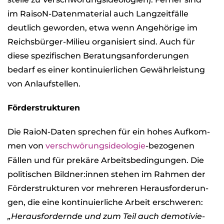
im Rai­soN-Daten­ma­te­rial auch Lang­zeit­fälle
deut­lich gewor­den, etwa wenn Ange­hö­rige im
Reichs­bür­ger-Milieu orga­ni­siert sind. Auch für
diese spe­zi­fi­schen Bera­tungs­an­for­de­run­gen
bedarf es einer kon­ti­nu­ier­li­chen Gewähr­leis­tung
von Anlauf­stel­len.
För­der­struk­tu­ren
Die RaioN-Daten spre­chen für ein hohes Auf­kom­
men von
ver­schwö­rungs­ideo­lo­gie
-bezo­ge­nen
Fäl­len und für pre­käre Arbeits­be­din­gun­gen. Die
poli­ti­schen Bildner:innen ste­hen im Rah­men der
För­der­struk­tu­ren vor meh­re­ren Her­aus­for­de­run­
gen, die eine kon­ti­nu­ier­li­che Arbeit erschwe­ren:
„Her­aus­for­dernde und zum Teil auch demo­ti­vie­