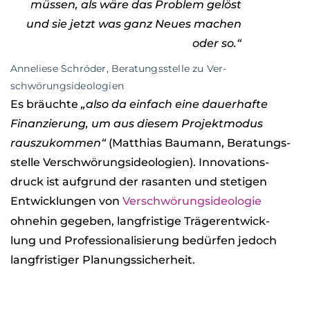
müs­sen, als wäre das Pro­blem gelöst
und sie jetzt was ganz Neues machen
oder so.“
Anne­liese Schrö­der, Bera­tungs­stelle zu Ver­
schwö­rungs­ideo­lo­gien
Es bräuchte
„also da ein­fach eine dau­er­hafte
Finan­zie­rung, um aus die­sem Pro­jekt­mo­dus
raus­zu­kom­men“
(Mat­thias Bau­mann, Bera­tungs­
stelle Ver­schwö­rungs­ideo­lo­gien). Inno­va­ti­ons­
druck ist auf­grund der rasan­ten und ste­ti­gen
Ent­wick­lun­gen von
Ver­schwö­rungs­ideo­lo­gie
ohne­hin gege­ben, lang­fris­tige Trä­ger­ent­wick­
lung und Pro­fes­sio­na­li­sie­rung bedür­fen jedoch
lang­fris­ti­ger Pla­nungs­si­cher­heit.