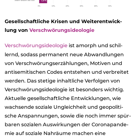
Gesell­schaft­li­che Kri­sen und Wei­ter­ent­wick­
lung von
Ver­schwö­rungs­ideo­lo­gie
Ver­schwö­rungs­ideo­lo­gie
ist amorph und schil­
lernd, sodass per­ma­nent neue Abwand­lun­gen
von Ver­schwö­rungs­er­zäh­lun­gen, Moti­ven und
anti­se­mi­ti­schen Codes ent­ste­hen und ver­brei­tet
wer­den. Das ste­tige inhalt­li­che Ver­fol­gen von
Ver­schwö­rungs­ideo­lo­gie ist beson­ders wich­tig.
Aktu­elle gesell­schaft­li­che Ent­wick­lun­gen, wie
wach­sende soziale Ungleich­heit und geo­po­li­ti­
sche Anspan­nun­gen, sowie die noch immer spür­
ba­ren sozia­len Aus­wir­kun­gen der Coro­na­pan­de­
mie auf soziale Nah­räume machen eine