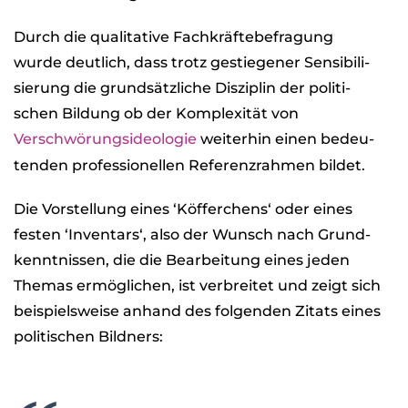
Durch die qua­li­ta­tive Fach­kräf­te­be­fra­gung
wurde deut­lich, dass trotz gestie­ge­ner Sen­si­bi­li­
sie­rung die grund­sätz­li­che Dis­zi­plin der poli­ti­
schen Bil­dung ob der Kom­ple­xi­tät von
Ver­schwö­rungs­ideo­lo­gie
wei­ter­hin einen bedeu­
ten­den pro­fes­sio­nel­len Refe­renz­rah­men bil­det.
Die Vor­stel­lung eines ‘Köf­fer­chens‘ oder eines
fes­ten ‘Inven­tars‘, also der Wunsch nach Grund­
kennt­nis­sen, die die Bear­bei­tung eines jeden
The­mas ermög­li­chen, ist ver­brei­tet und zeigt sich
bei­spiels­weise anhand des fol­gen­den Zitats eines
poli­ti­schen Bild­ners: