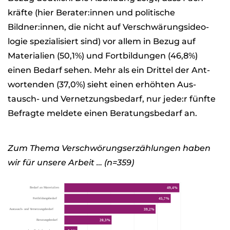
kräfte (hier Berater:innen und poli­ti­sche
Bildner:innen, die nicht auf Ver­schwä­rungs­ideo­
lo­gie spe­zia­li­siert sind) vor allem in Bezug auf
Mate­ria­lien (50,1%) und Fort­bil­dun­gen (46,8%)
einen Bedarf sehen. Mehr als ein Drit­tel der Ant­
wor­ten­den (37,0%) sieht einen erhöh­ten Aus­
tausch- und Ver­net­zungs­be­darf, nur jede:r fünfte
Befragte mel­dete einen Bera­tungs­be­darf an.
Zum Thema Ver­schwö­rungs­er­zäh­lun­gen haben
wir für unsere Arbeit …
(n=359)