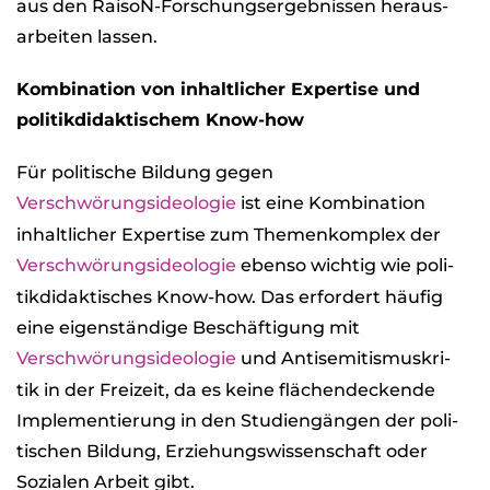
aus den Rai­soN-For­schungs­er­geb­nis­sen her­aus­
ar­bei­ten las­sen.
Kom­bi­na­tion von inhalt­li­cher Exper­tise und
poli­tik­di­dak­ti­schem Know-how
Für poli­ti­sche Bil­dung gegen
Ver­schwö­rungs­ideo­lo­gie
ist eine Kom­bi­na­tion
inhalt­li­cher Exper­tise zum The­men­kom­plex der
Ver­schwö­rungs­ideo­lo­gie
ebenso wich­tig wie poli­
tik­di­dak­ti­sches Know-how. Das erfor­dert häu­fig
eine eigen­stän­dige Beschäf­ti­gung mit
Ver­schwö­rungs­ideo­lo­gie
und Anti­se­mi­tis­mus­kri­
tik in der Frei­zeit, da es keine flä­chen­de­ckende
Imple­men­tie­rung in den Stu­di­en­gän­gen der poli­
ti­schen Bil­dung, Erzie­hungs­wis­sen­schaft oder
Sozia­len Arbeit gibt.