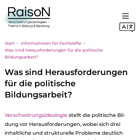
>
>
Start
Informationen für Fachkräfte
Was sind Herausforderungen für die politische
Bildungsarbeit?
Was sind Herausforderungen
für die politische
Bildungsarbeit?
Ver­schwö­rungs­ideo­lo­gie
stellt die poli­ti­sche Bil­
dung vor Her­aus­for­de­run­gen, wobei sich drei
inhalt­li­che und struk­tu­relle Pro­bleme deut­lich