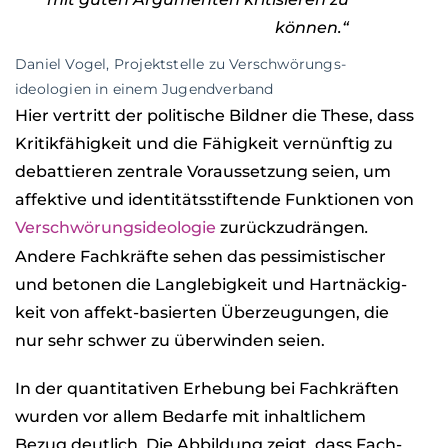
kön­nen.“
Daniel Vogel, Pro­jekt­stelle zu Ver­schwö­rungs­
ideo­lo­gien in einem Jugend­ver­band
Hier ver­tritt der poli­ti­sche Bild­ner die These, dass
Kri­tik­fä­hig­keit und die Fähig­keit ver­nünf­tig zu
debat­tie­ren zen­trale Vor­aus­set­zung seien, um
affek­tive und iden­ti­täts­stif­tende Funk­tio­nen von
Ver­schwö­rungs­ideo­lo­gie
zurück­zu­drän­gen
.
Andere Fach­kräfte sehen das pes­si­mis­ti­scher
und beto­nen die Lang­le­big­keit und Hart­nä­ckig­
keit von affekt-basier­ten Über­zeu­gun­gen, die
nur sehr schwer zu über­win­den seien.
In der quan­ti­ta­ti­ven Erhe­bung bei Fach­kräf­ten
wur­den vor allem Bedarfe mit inhalt­li­chem
Bezug deut­lich. Die Abbil­dung zeigt, dass Fach­