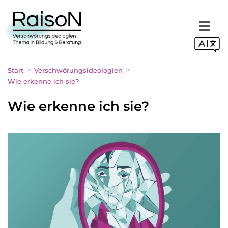
>
>
Start
Verschwörungsideologien
Wie erkenne ich sie?
Wie erkenne ich sie?