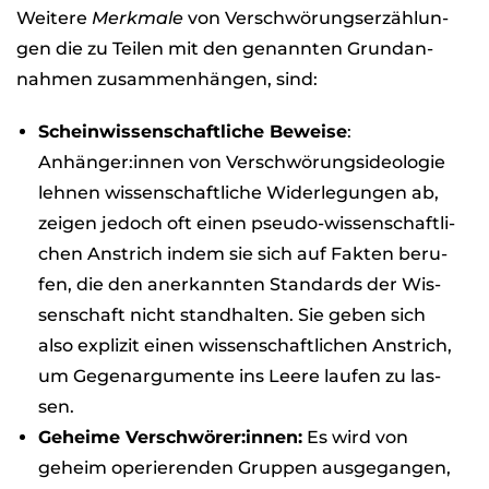
Wei­tere
Merk­male
von Ver­schwö­rungs­er­zäh­lun­
gen die zu Tei­len mit den genann­ten Grund­an­
nah­men zusam­men­hän­gen, sind:
Schein­wis­sen­schaft­li­che Beweise
:
Anhänger:innen von Ver­schwö­rungs­ideo­lo­gie
leh­nen wis­sen­schaft­li­che Wider­le­gun­gen ab,
zei­gen jedoch oft einen pseudo-wis­sen­schaft­li­
chen Anstrich indem sie sich auf Fak­ten beru­
fen, die den aner­kann­ten Stan­dards der Wis­
sen­schaft nicht stand­hal­ten. Sie geben sich
also expli­zit einen wis­sen­schaft­li­chen Anstrich,
um Gegen­ar­gu­mente ins Leere lau­fen zu las­
sen.
Geheime Verschwörer:innen:
Es wird von
geheim ope­rie­ren­den Grup­pen aus­ge­gan­gen,