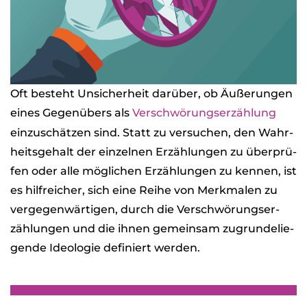
Oft besteht Unsi­cher­heit dar­über, ob Äuße­run­gen
eines Gegen­übers als
Ver­schwö­rungs­er­zäh­lung
ein­zu­schät­zen sind. Statt zu ver­su­chen, den Wahr­
heits­ge­halt der ein­zel­nen Erzäh­lun­gen zu über­prü­
fen oder alle mög­li­chen Erzäh­lun­gen zu ken­nen, ist
es hilf­rei­cher, sich eine Reihe von Merk­ma­len zu
ver­ge­gen­wär­ti­gen, durch die Ver­schwö­rungs­er­
zäh­lun­gen und die ihnen gemein­sam zugrun­de­lie­
gende Ideo­lo­gie defi­niert wer­den.