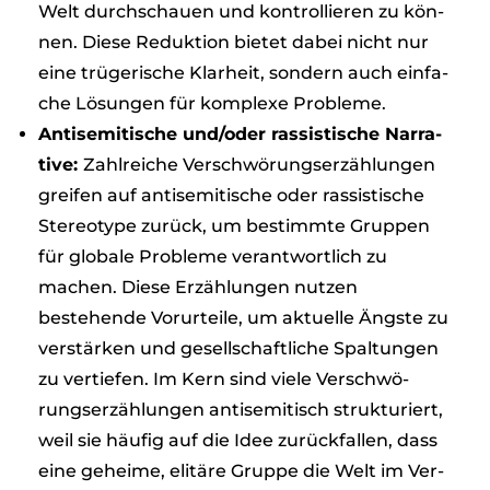
Welt durch­schauen und kon­trol­lie­ren zu kön­
nen. Diese Reduk­tion bie­tet dabei nicht nur
eine trü­ge­ri­sche Klar­heit, son­dern auch ein­fa­
che Lösun­gen für kom­plexe Pro­bleme.
Anti­se­mi­ti­sche und/oder ras­sis­ti­sche Nar­ra­
tive:
Zahl­rei­che Ver­schwö­rungs­er­zäh­lun­gen
grei­fen auf anti­se­mi­ti­sche oder ras­sis­ti­sche
Ste­reo­type zurück, um bestimmte Grup­pen
für glo­bale Pro­bleme ver­ant­wort­lich zu
machen. Diese Erzäh­lun­gen nut­zen
bestehende Vor­ur­teile, um aktu­elle Ängste zu
ver­stär­ken und gesell­schaft­li­che Spal­tun­gen
zu ver­tie­fen. Im Kern sind viele Ver­schwö­
rungs­er­zäh­lun­gen anti­se­mi­tisch struk­tu­riert,
weil sie häu­fig auf die Idee zurück­fal­len, dass
eine geheime, eli­täre Gruppe die Welt im Ver­