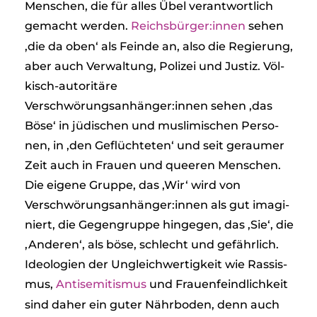
Men­schen, die für alles Übel ver­ant­wort­lich
gemacht wer­den.
Reichsbürger:innen
sehen
‚die da oben‘ als Feinde an, also die Regie­rung,
aber auch Ver­wal­tung, Poli­zei und Jus­tiz. Völ­
kisch-auto­ri­täre
Verschwörungsanhänger:innen sehen ‚das
Böse‘ in jüdi­schen und mus­li­mi­schen Per­so­
nen, in ‚den Geflüch­te­ten‘ und seit gerau­mer
Zeit auch in Frauen und quee­ren Men­schen.
Die eigene Gruppe, das ‚Wir‘ wird von
Verschwörungsanhänger:innen als gut ima­gi­
niert, die Gegen­gruppe hin­ge­gen, das ‚Sie‘, die
‚Ande­ren‘, als böse, schlecht und gefähr­lich.
Ideo­lo­gien der Ungleich­wer­tig­keit wie Ras­sis­
mus,
Anti­se­mi­tis­mus
und Frau­en­feind­lich­keit
sind daher ein guter Nähr­bo­den, denn auch