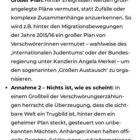
Gro­ßer Plan:
Hin­ter Ereig­nis­sen wer­den groß­
an­ge­legte Pläne ver­mu­tet, statt Zufälle oder
kom­plexe Zusam­men­hänge anzu­er­ken­nen. So
wird z.B. hin­ter den Migra­ti­ons­be­we­gun­gen
der Jahre 2015/16 ein gro­ßer Plan von
Verschwörer:innen ver­mu­tet – wahl­weise des
‚inter­na­tio­na­len Juden­tums‘ oder der Bun­des­
re­gie­rung unter Kanz­le­rin Angela Mer­kel – um
den soge­nann­ten ‚Gro­ßen Aus­tausch‘ zu orga­
ni­sie­ren.
Annahme 2 – Nichts ist, wie es scheint:
In
einem Groß­teil der Ver­schwö­rungs­er­zäh­lun­
gen herrscht die Über­zeu­gung, dass die sicht­
bare Welt ein Trug­bild ist, hin­ter dem ein
gehei­mer Plan steckt, gesteu­ert von unbe­
kann­ten Mäch­ten. Anhänger:innen hal­ten offi­