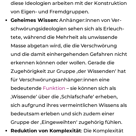
diese Ideo­lo­gien arbei­ten mit der Kon­struk­tion
von Eigen- und Fremd­grup­pen.
Gehei­mes Wis­sen:
Anhänger:innen von Ver­
schwö­rungs­ideo­lo­gien sehen sich als Erleuch­
tete, wäh­rend die Mehr­heit als unwis­sende
Masse abge­tan wird, die die Ver­schwö­rung
und die damit ein­her­ge­hen­den Gefah­ren nicht
erken­nen kön­nen oder wol­len. Gerade die
Zuge­hö­rig­keit zur Gruppe ‚der Wis­sen­den‘ hat
für Verschwörungsanhänger:innen eine
bedeu­tende
Funk­tion
– sie kön­nen sich als
‚Wis­sende‘ über die ‚Schlaf­schafe‘ erhe­ben,
sich auf­grund ihres ver­meint­li­chen Wis­sens als
bedeut­sam erle­ben und sich zudem einer
Gruppe der ‚Ein­ge­weih­ten‘ zuge­hö­rig füh­len.
Reduk­tion von Kom­ple­xi­tät
: Die Kom­ple­xi­tät