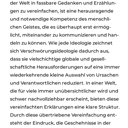
der Welt in fass­bare Gedan­ken und Erzäh­lun­
gen zu ver­ein­fa­chen, ist eine her­aus­ra­gende
und not­wen­dige Kom­pe­tenz des mensch­li­
chen Geis­tes, die es über­haupt erst ermög­
licht, mit­ein­an­der zu kom­mu­ni­zie­ren und han­
deln zu kön­nen. Wie jede Ideo­lo­gie zeich­net
sich Ver­schwö­rungs­ideo­lo­gie dadurch aus,
dass sie viel­schich­tige glo­bale und gesell­
schaft­li­che Her­aus­for­de­run­gen auf eine immer
wie­der­keh­rende kleine Aus­wahl von Ursa­chen
und Ver­ant­wort­li­chen redu­ziert. In einer Welt,
die für viele immer unüber­sicht­li­cher wird und
schwer nach­voll­zieh­bar erscheint, bie­ten diese
ver­ein­fach­ten Erklä­run­gen eine klare Struk­tur.
Durch diese über­trie­bene Ver­ein­fa­chung ent­
steht der Ein­druck, die Gescheh­nisse in der