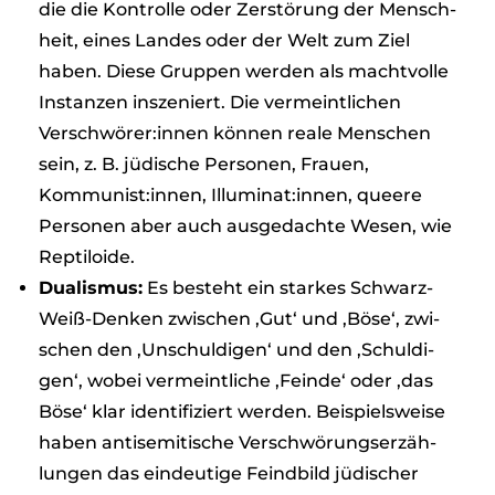
die die Kon­trolle oder Zer­stö­rung der Mensch­
heit, eines Lan­des oder der Welt zum Ziel
haben. Diese Grup­pen wer­den als macht­volle
Instan­zen insze­niert. Die ver­meint­li­chen
Verschwörer:innen kön­nen reale Men­schen
sein, z. B. jüdi­sche Per­so­nen, Frauen,
Kommunist:innen, Illuminat:innen, que­ere
Per­so­nen aber auch aus­ge­dachte Wesen, wie
Rep­ti­lo­ide.
Dua­lis­mus:
Es besteht ein star­kes Schwarz-
Weiß-Den­ken zwi­schen ‚Gut‘ und ‚Böse‘, zwi­
schen den ‚Unschul­di­gen‘ und den ‚Schul­di­
gen‘, wobei ver­meint­li­che ‚Feinde‘ oder ‚das
Böse‘ klar iden­ti­fi­ziert wer­den. Bei­spiels­weise
haben anti­se­mi­ti­sche Ver­schwö­rungs­er­zäh­
lun­gen das ein­deu­tige Feind­bild jüdi­scher