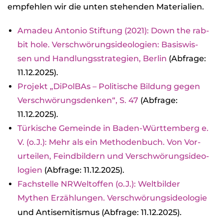
emp­feh­len wir die unten ste­hen­den Mate­ria­lien.
Ama­deu Anto­nio Stif­tung (2021): Down the rab­
bit hole. Ver­schwö­rungs­ideo­lo­gien: Basis­wis­
sen und Hand­lungs­stra­te­gien, Ber­lin
(Abfrage:
11.12.2025).
Pro­jekt „DiPol­BAs – Poli­ti­sche Bil­dung gegen
Ver­schwö­rungs­den­ken“, S. 47
(Abfrage:
11.12.2025).
Tür­ki­sche Gemeinde in Baden-Würt­tem­berg e.
V. (o.J.): Mehr als ein Metho­den­buch. Von Vor­
ur­tei­len, Feind­bil­dern und Ver­schwö­rungs­ideo­
lo­gien
(Abfrage: 11.12.2025).
Fach­stelle NRWelt­of­fen (o.J.): Welt­bil­der
Mythen Erzäh­lun­gen.
Ver­schwö­rungs­ideo­lo­gie
und Anti­se­mi­tis­mus (Abfrage: 11.12.2025).