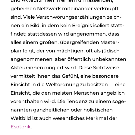
und Akteur:innen in einem umfas­sen­den,
gehei­men Netz­werk mit­ein­an­der ver­knüpft
sind. Viele Ver­schwö­rungs­er­zäh­lun­gen zeich­
nen ein Bild, in dem kein Ereig­nis iso­liert statt­
fin­det; statt­des­sen wird ange­nom­men, dass
alles einem gro­ßen, über­grei­fen­den Mas­ter­
plan folgt, der von mäch­ti­gen, oft als jüdisch
ange­nom­me­nen, aber öffent­lich unbe­kann­ten
Akteur:innen diri­giert wird. Diese Sicht­weise
ver­mit­telt ihnen das Gefühl, eine beson­dere
Ein­sicht in die Welt­ord­nung zu besit­zen — eine
Ein­sicht, die den meis­ten Men­schen angeb­lich
vor­ent­hal­ten wird. Die Ten­denz zu einem soge­
nann­ten ganz­heit­li­chen oder holis­ti­schen
Welt­bild ist auch wesent­li­ches Merk­mal der
Eso­te­rik
.