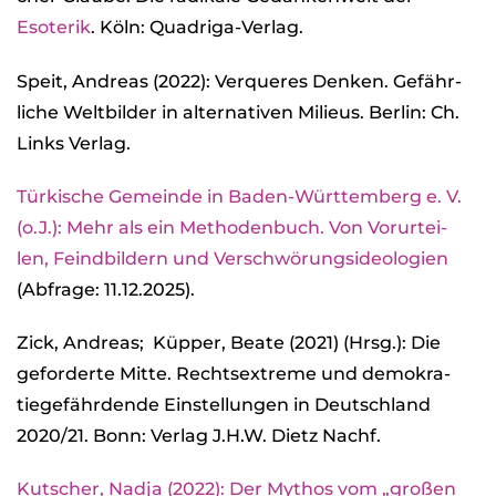
Eso­te­rik
. Köln: Qua­driga-Ver­lag.
Speit, Andreas (2022): Ver­que­res Den­ken. Gefähr­
li­che Welt­bil­der in alter­na­ti­ven Milieus. Ber­lin: Ch.
Links Ver­lag.
Tür­ki­sche Gemeinde in Baden-Würt­tem­berg e. V.
(o.J.): Mehr als ein Metho­den­buch. Von Vor­ur­tei­
len, Feind­bil­dern und Ver­schwö­rungs­ideo­lo­gien
(Abfrage: 11.12.2025).
Zick, Andreas; Küp­per, Beate (2021) (Hrsg.): Die
gefor­derte Mitte. Rechts­extreme und demo­kra­
tie­ge­fähr­dende Ein­stel­lun­gen in Deutsch­land
2020/21. Bonn: Ver­lag J.H.W. Dietz Nachf.
Kut­scher, Nadja (2022): Der Mythos vom „gro­ßen