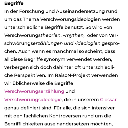
Begriffe
In der For­schung und Aus­ein­an­der­set­zung rund
um das Thema Ver­schwö­rungs­ideo­lo­gien wer­den
unter­schied­li­che Begriffe benutzt. So wird von
Ver­schwö­rungs
theo­rien
, –
mythen,
oder von Ver­
schwö­rungs
erzäh­lun­gen und -ideo­lo­gien
gespro­
chen. Auch wenn es manch­mal so scheint, dass
all diese Begriffe syn­onym ver­wen­det wer­den,
ver­ber­gen sich doch dahin­ter oft unter­schied­li­
che Per­spek­ti­ven. Im Rai­soN-Pro­jekt ver­wen­den
wir übli­cher­weise die Begriffe
Ver­schwö­rungs­er­zäh­lung
und
Ver­schwö­rungs­ideo­lo­gie
, die in unse­rem
Glos­sar
genau defi­niert sind. Für alle, die sich inten­si­ver
mit den fach­li­chen Kon­tro­ver­sen rund um die
Begriff­lich­kei­ten aus­ein­an­der­set­zen möch­ten,