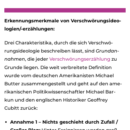
Erken­nungs­merk­male von Ver­schwö­rungs­ideo­
lo­gien/-erzäh­lun­gen:
Drei Cha­rak­te­ris­tika, durch die sich Ver­schwö­
rungs­ideo­lo­gie beschrei­ben lässt, sind
Grund­an­
nah­men
, die jeder
Ver­schwö­rungs­er­zäh­lung
zu
Grunde lie­gen. Die weit ver­brei­tete Defi­ni­tion
wurde vom deut­schen Ame­ri­ka­nis­ten Michael
But­ter zusam­men­ge­stellt und geht auf den ame­
ri­ka­ni­schen Poli­tik­wis­sen­schaft­ler Michael Bar­
kun und den eng­li­schen His­to­ri­ker Geoffrey
Cubitt zurück:
Annahme 1 – Nichts geschieht durch Zufall /