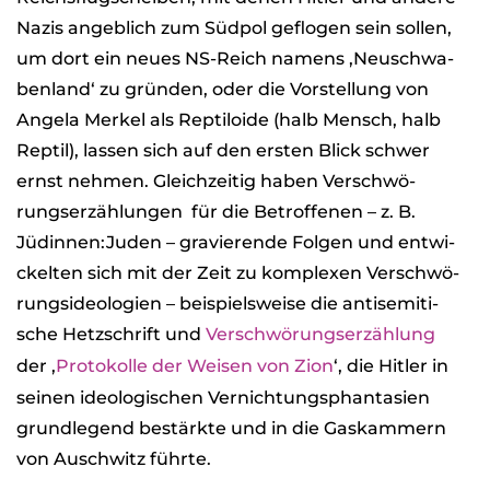
Nazis angeb­lich zum Süd­pol geflo­gen sein sol­len,
um dort ein neues NS-Reich namens ‚Neu­schwa­
ben­land‘ zu grün­den, oder die Vor­stel­lung von
Angela Mer­kel als Rep­ti­lo­ide (halb Mensch, halb
Rep­til), las­sen sich auf den ers­ten Blick schwer
ernst neh­men. Gleich­zei­tig haben Ver­schwö­
rungs­er­zäh­lun­gen für die Betrof­fe­nen – z. B.
Jüdinnen:Juden – gra­vie­rende Fol­gen und ent­wi­
ckel­ten sich mit der Zeit zu kom­ple­xen Ver­schwö­
rungs­ideo­lo­gien – bei­spiels­weise die anti­se­mi­ti­
sche Hetz­schrift und
Ver­schwö­rungs­er­zäh­lung
der ‚
Pro­to­kolle der Wei­sen von Zion
‘, die Hit­ler in
sei­nen ideo­lo­gi­schen Ver­nich­tungs­phan­ta­sien
grund­le­gend bestärkte und in die Gas­kam­mern
von Ausch­witz führte.