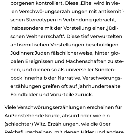
bor­ge­nen kon­trol­liert. Diese ‚Elite‘ wird in vie­
len Ver­schwö­rungs­er­zäh­lun­gen mit anti­se­mi­ti­
schen Ste­reo­ty­pen in Ver­bin­dung gebracht,
ins­be­son­dere mit der Vor­stel­lung einer ‚jüdi­
schen Welt­herr­schaft‘. Diese tief ver­wur­zel­ten
anti­se­mi­ti­schen Vor­stel­lun­gen beschul­di­gen
Jüdinnen:Juden fälsch­li­cher­weise, hin­ter glo­
ba­len Ereig­nis­sen und Machen­schaf­ten zu ste­
hen, und die­nen so als uni­ver­sel­ler Sün­den­
bock inner­halb der Nar­ra­tive. Ver­schwö­rungs­
er­zäh­lun­gen grei­fen oft auf jahr­hun­der­te­alte
Feind­bil­der und Vor­ur­teile zurück.
Viele Ver­schwö­rungs­er­zäh­lun­gen erschei­nen für
Außen­ste­hende krude, absurd oder wie ein
(schlech­ter) Witz. Erzäh­lun­gen, wie die über
Reichs­flug­schei­ben, mit denen Hit­ler und andere