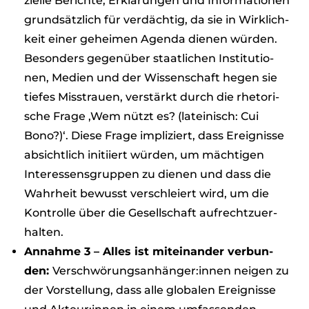
zi­elle Berichte, Erklä­run­gen und Infor­ma­tio­nen
grund­sätz­lich für ver­däch­tig, da sie in Wirk­lich­
keit einer gehei­men Agenda die­nen wür­den.
Beson­ders gegen­über staat­li­chen Insti­tu­tio­
nen, Medien und der Wis­sen­schaft hegen sie
tie­fes Miss­trauen, ver­stärkt durch die rhe­to­ri­
sche Frage ‚Wem nützt es? (latei­nisch: Cui
Bono?)‘. Diese Frage impli­ziert, dass Ereig­nisse
absicht­lich initi­iert wür­den, um mäch­ti­gen
Inter­es­sens­grup­pen zu die­nen und dass die
Wahr­heit bewusst ver­schlei­ert wird, um die
Kon­trolle über die Gesell­schaft auf­recht­zu­er­
hal­ten.
Annahme 3 – Alles ist mit­ein­an­der ver­bun­
den:
Verschwörungsanhänger:innen nei­gen zu
der Vor­stel­lung, dass alle glo­ba­len Ereig­nisse