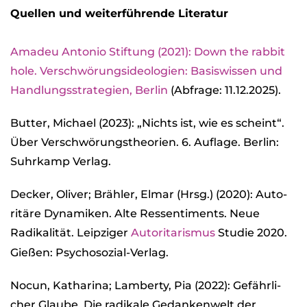
Quel­len und wei­ter­füh­rende Lite­ra­tur
Ama­deu Anto­nio Stif­tung (2021): Down the rab­bit
hole. Ver­schwö­rungs­ideo­lo­gien: Basis­wis­sen und
Hand­lungs­stra­te­gien, Ber­lin
(Abfrage: 11.12.2025).
But­ter, Michael (2023): „Nichts ist, wie es scheint“.
Über Ver­schwö­rungs­theo­rien. 6. Auf­lage. Ber­lin:
Suhr­kamp Ver­lag.
Decker, Oli­ver; Bräh­ler, Elmar (Hrsg.) (2020): Auto­
ri­täre Dyna­mi­ken. Alte Res­sen­ti­ments. Neue
Radi­ka­li­tät. Leip­zi­ger
Auto­ri­ta­ris­mus
Stu­die 2020.
Gie­ßen: Psy­cho­so­zial-Ver­lag.
Nocun, Katha­rina; Lam­berty, Pia (2022): Gefähr­li­
cher Glaube. Die radi­kale Gedan­ken­welt der