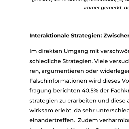
immer gemerkt, das 
Inter­ak­tio­nale Stra­te­gien: Zwi­sch
Im direk­ten Umgang mit ver­schwö­ru
schied­li­che Stra­te­gien. Viele ver­su
ren, argu­men­tie­ren oder wider­le­
Falsch­in­for­ma­tio­nen wird die­ses
fra­gung berich­ten 40,5% der Fach­k
stra­te­gien zu erar­bei­ten und die
wirk­sam erlebt, da sehr unter­schied­l
ein­an­der­tref­fen. Zudem ver­harm­l