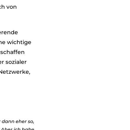
ch von
e­rende
ine wich­tige
n schaf­fen
r sozia­ler
 Netz­werke,
 dann eher so,
. Aber ich habe