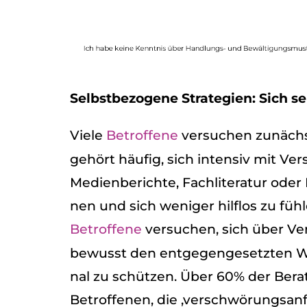
Selbst­be­zo­gene Stra­te­gien: Sich selb
Viele
Betrof­fene
ver­su­chen zunächst,
gehört häu­fig, sich inten­siv mit Ver
Medi­en­be­richte, Fach­li­te­ra­tur ode
nen und sich weni­ger hilf­los zu füh­
Betrof­fene
ver­su­chen, sich über Ve
bewusst den ent­ge­gen­ge­setz­ten 
nal zu schüt­zen. Über 60% der Berat
Betrof­fe­nen, die ‚ver­schwö­rungs­an