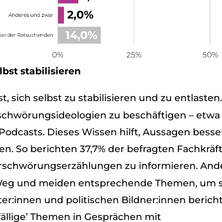
st sta­bi­li­sie­ren
 sich selbst zu sta­bi­li­sie­ren und zu ent­las­te
­schwö­rungs­ideo­lo­gien zu beschäf­ti­gen – etw
r Pod­casts. Die­ses Wis­sen hilft, Aus­sa­gen bes­se
len. So berich­ten 37,7% der befrag­ten Fach­kräf
r­schwö­rungs­er­zäh­lun­gen zu infor­mie­ren. A
Weg und mei­den ent­spre­chende The­men, um s
er:innen und poli­ti­schen Bildner:innen berich
­fäl­lige’ The­men in Gesprä­chen mit