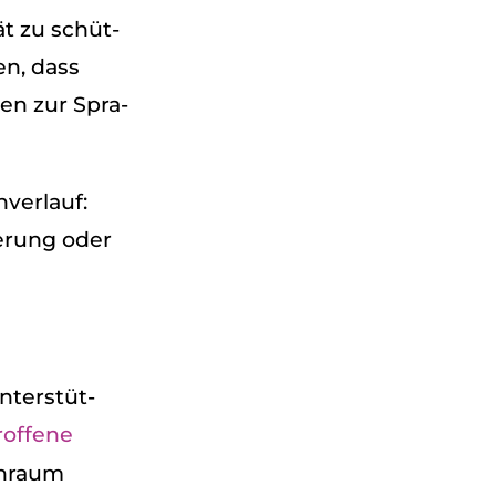
ät zu schüt­
en, dass
gen zur Spra­
ver­lauf:
ie­rung oder
nter­stüt­
of­fene
ah­raum