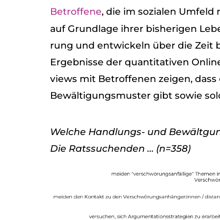
Betrof­fene
, die im sozia­len Umfeld
auf Grund­lage ihrer bis­he­ri­gen Leb
rung und ent­wi­ckeln über die Zeit
Ergeb­nisse der quan­ti­ta­ti­ven Online
views mit Betrof­fe­nen zei­gen, dass 
Bewäl­ti­gungs­mus­ter gibt sowie sol­c
Wel­che Hand­lungs- und Bewält­gungs
Die Rats­su­chen­den … (n=358)