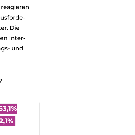
, reagie­ren
us­for­de­
er. Die
ven Inter­
ungs- und
?