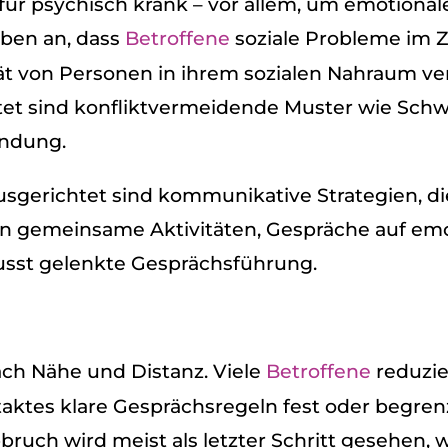
 für psy­chisch krank – vor allem, um emo­tio­na
eben an, dass
Betrof­fene
soziale Pro­bleme im
tät von Per­so­nen in ihrem sozia­len Nah­raum ve
­tet sind kon­flikt­ver­mei­dende Mus­ter wie Schw
en­dung.
ge­rich­tet sind kom­mu­ni­ka­tive Stra­te­gien, die
n gemein­same Akti­vi­tä­ten, Gesprä­che auf emo­t
usst gelenkte Gesprächs­füh­rung.
nach Nähe und Distanz. Viele
Betrof­fene
redu­zi
tak­tes klare Gesprächs­re­geln fest oder begren­
t­ab­bruch wird meist als letz­ter Schritt gese­he