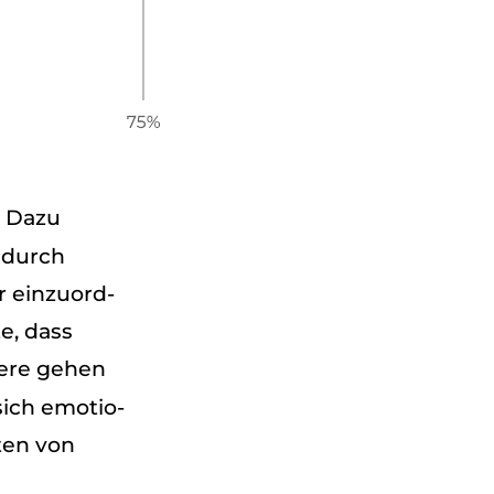
n. Dazu
a durch
r ein­zu­ord­
te, dass
ndere gehen
ich emo­tio­
­ten von