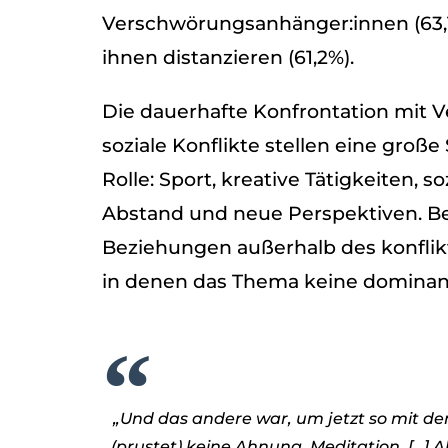
Verschwörungsanhänger:innen (63,1%
ihnen distan­zie­ren (61,2%).
Die dau­er­hafte Kon­fron­ta­tion mit 
soziale Kon­flikte stel­len eine große
Rolle: Sport, krea­tive Tätig­kei­ten, s
Abstand und neue Per­spek­ti­ven. Beson
Bezie­hun­gen außer­halb des kon­fli
in denen das Thema keine domi­nante
„Und das andere war, um jetzt so mit de
(prus­tet) keine Ahnung, Medi­ta­tion, […]