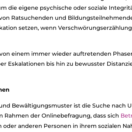
um die eigene psy­chi­sche oder soziale Inte­gri­t
von Rat­su­chen­den und Bil­dungs­teil­neh­men­d
a­tion set­zen, wenn Ver­schwö­rungs­er­zäh­lun­
von einem immer wie­der auf­tre­ten­den Pha­sen­
ber Eska­la­tio­nen bis hin zu bewuss­ter Distan­z
­men
- und Bewäl­ti­gungs­mus­ter ist die Suche nach U
m Rah­men der Online­be­fra­gung, dass sich
Betr
 oder ande­ren Per­so­nen in ihrem sozia­len N