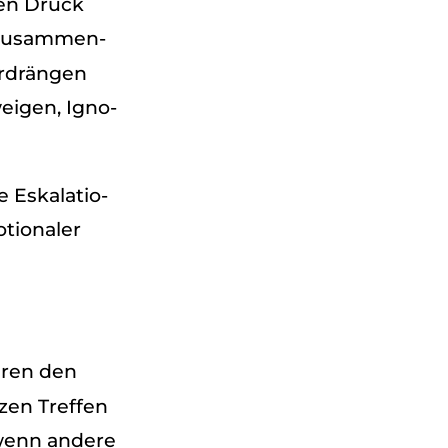
­len Druck
 Zusam­men­
r­drän­gen
ei­gen, Igno­
 Eska­la­tio­
io­na­ler
e­ren den
zen Tref­fen
n, wenn andere