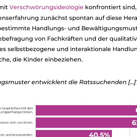
 mit
Ver­schwö­rungs­ideo­lo­gie
kon­fron­tiert sind
ens­er­fah­rung zunächst spon­tan auf diese Her­a
 bestimmte Hand­lungs- und Bewäl­ti­gungs­mus­t
­be­fra­gung von Fach­kräf­ten und der qua­li­ta­ti­
es selbst­be­zo­gene und inter­ak­tio­nale Hand­l
he, die Kin­der ein­be­zie­hen.
­mus­ter ent­wick­lent die Rats­su­chen­den […]