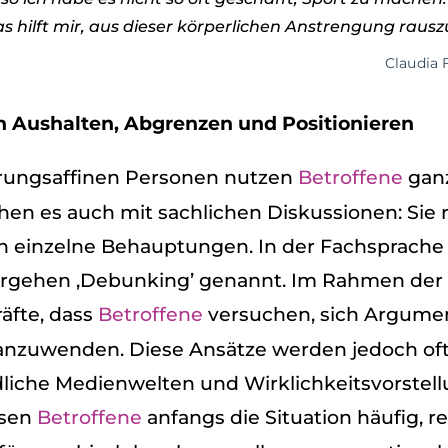
hilft mir, aus die­ser kör­per­li­chen Anstren­gung raus­
Clau­dia 
en Aus­hal­ten, Abgren­zen und Posi­tio­nie­ren
ngs­af­fi­nen Per­so­nen nut­zen
Betrof­fene
ganz
­chen es auch mit sach­li­chen Dis­kus­sio­nen: Sie
gen ein­zelne Behaup­tun­gen. In der Fach­spra­
 Vor­ge­hen ‚Debun­king’ genannt. Im Rah­men der
räfte, dass
Betrof­fene
ver­su­chen, sich Argu­men­
se anzu­wen­den. Diese Ansätze wer­den jedoch of
i­che Medi­en­wel­ten und Wirk­lich­keits­vor­stel­
o­sen
Betrof­fene
anfangs die Situa­tion häu­fig, r