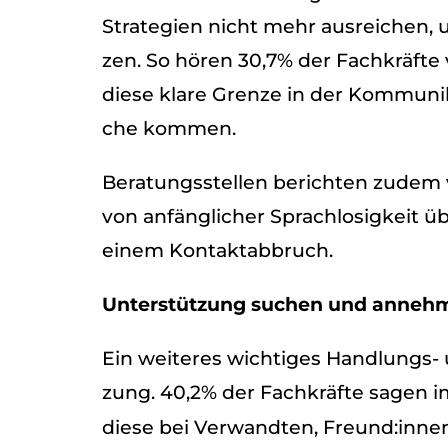
Stra­te­gien nicht mehr aus­rei­chen, 
zen. So hören 30,7% der Fach­kräfte 
diese klare Grenze in der Kom­mu­ni­k
che kom­men.
Bera­tungs­stel­len berich­ten zudem 
von anfäng­li­cher Sprach­lo­sig­keit ü
einem Kon­takt­ab­bruch.
Unter­stüt­zung suchen und anneh
Ein wei­te­res wich­ti­ges Hand­lungs
zung. 40,2% der Fach­kräfte sagen i
diese bei Ver­wand­ten, Freund:innen