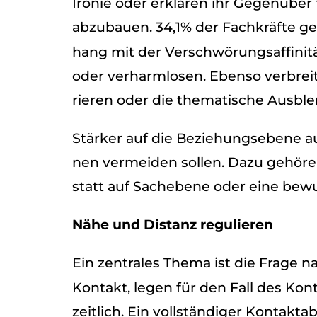
Iro­nie oder erklä­ren ihr Gegen­über
abzu­bauen. 34,1% der Fach­kräfte g
hang mit der Ver­schwö­rungs­af­fi­ni­
oder ver­harm­lo­sen. Ebenso ver­brei
rie­ren oder die the­ma­ti­sche Aus­bl
Stär­ker auf die Bezie­hungs­ebene aus­
nen ver­mei­den sol­len. Dazu gehö­re
statt auf Sach­ebene oder eine bew
Nähe und Distanz regu­lie­ren
Ein zen­tra­les Thema ist die Frage 
Kon­takt, legen für den Fall des Kon­
zeit­lich. Ein voll­stän­di­ger Kon­tak