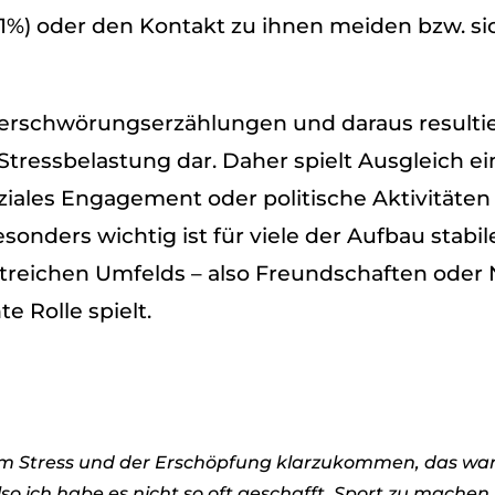
) oder den Kon­takt zu ihnen mei­den bzw. si
Ver­schwö­rungs­er­zäh­lun­gen und dar­aus resul­ti
 Stress­be­las­tung dar. Daher spielt Aus­gleich e
ozia­les Enga­ge­ment oder poli­ti­sche Akti­vi­tä­te
­ders wich­tig ist für viele der Auf­bau sta­bi­le
kt­rei­chen Umfelds – also Freund­schaf­ten oder
 Rolle spielt.
m Stress und der Erschöp­fung klar­zu­kom­men, das war
 Also ich habe es nicht so oft geschafft, Sport zu machen