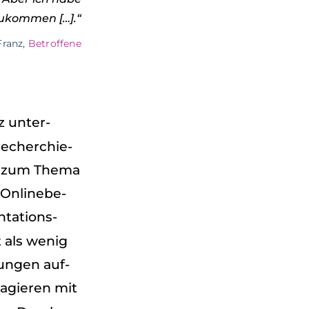
zu­kom­men […].“
Franz,
Betrof­fene
 unter­
 recher­chie­
che zum Thema
 Online­be­
ta­ti­ons­
t als wenig
lun­gen auf­
eagie­ren mit