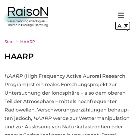
Zum
Inhalt
springen
>
Start
HAARP
HAARP
HAARP
(High Fre­quency Active Auroral Rese­arch
Pro­gram) ist ein rea­les For­schungs­pro­jekt zur
Unter­su­chung der Iono­sphäre – also dem obe­ren
Teil der Atmo­sphäre – mit­tels hoch­fre­quen­ter
Radio­wel­len. Ver­schwö­rungs­er­zäh­lun­gen behaup­
ten jedoch,
HAARP
werde zur Wet­ter­ma­ni­pu­la­tion
und zur Aus­lö­sung von Natur­ka­ta­stro­phen oder