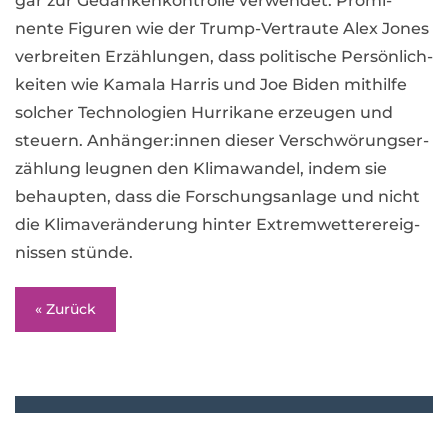
gar zur Gedan­ken­kon­trolle ver­wen­det. Pro­mi­
nente Figu­ren wie der Trump-Ver­traute Alex Jones
ver­brei­ten Erzäh­lun­gen, dass poli­ti­sche Per­sön­lich­
kei­ten wie Kamala Har­ris und Joe Biden mit­hilfe
sol­cher Tech­no­lo­gien Hur­ri­kane erzeu­gen und
steu­ern. Anhänger:innen die­ser Ver­schwö­rungs­er­
zäh­lung leug­nen den Kli­ma­wan­del, indem sie
behaup­ten, dass die For­schungs­an­lage und nicht
die Kli­ma­ver­än­de­rung hin­ter Extrem­wet­ter­er­eig­
nis­sen stünde.
« Zurück