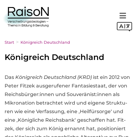
Zum
Inhalt
springen
>
Start
Königreich Deutschland
Königreich Deutschland
Das
König­reich Deutsch­land (KRD)
ist ein 2012 von
Peter Fit­zek aus­ge­ru­fe­ner Fan­ta­sie­staat, der von
Reichsbürger:innen und Souveränist:innen als
Mikro­na­tion betrach­tet wird und eigene Struk­tu­
ren wie eine Ver­fas­sung, eine ‚Heil­für­sorge‘ und
eine ‚König­li­che Reichs­bank‘ geschaf­fen hat. Fit­
zek, der sich zum König ernannt hat, posi­tio­niert