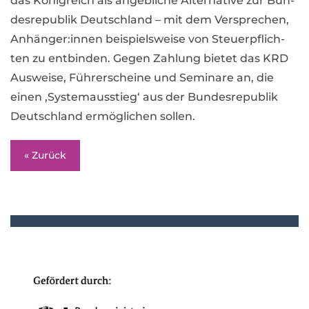
das König­reich als angeb­li­che Alter­na­tive zur Bun­
des­re­pu­blik Deutsch­land – mit dem Ver­spre­chen,
Anhänger:innen bei­spiels­weise von Steu­er­pflich­
ten zu ent­bin­den. Gegen Zah­lung bie­tet das KRD
Aus­weise, Füh­rer­scheine und Semi­nare an, die
einen ‚Sys­tem­aus­stieg‘ aus der Bun­des­re­pu­blik
Deutsch­land ermög­li­chen sol­len.
« Zurück