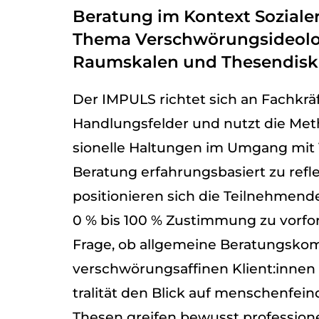
Beratung im Kontext Soziale
Thema Verschwörungsideolo
Raumskalen und Thesendisk
Der IMPULS rich­tet sich an Fach­kräft
Hand­lungs­fel­der und nutzt die Me
sio­nelle Hal­tun­gen im Umgang mit V
Bera­tung erfah­rungs­ba­siert zu refl
posi­tio­nie­ren sich die Teil­neh­men­
0 % bis 100 % Zustim­mung zu vor­for­
Frage, ob all­ge­meine Bera­tungs­k
ver­schwö­rungs­af­fi­nen Klient:innen
tra­li­tät den Blick auf men­schen­feind­
The­sen grei­fen bewusst pro­fes­sio­n