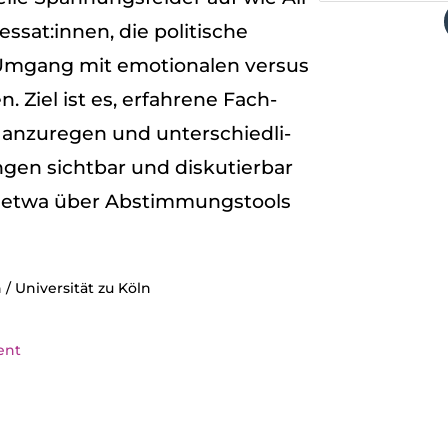
essat:innen, die poli­ti­sche
mgang mit emo­tio­na­len ver­sus
ien. Ziel ist es, erfah­rene Fach­
on anzu­re­gen und unter­schied­li­
­gen sicht­bar und dis­ku­tier­bar
 etwa über Abstim­mungs­tools
 Uni­ver­si­tät zu Köln
ent