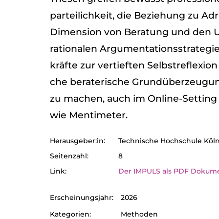
par­tei­lich­keit, die Bezie­hung zu Adr
Dimen­sion von Bera­tung und den U
ratio­na­len Argu­men­ta­ti­ons­stra­te­g
kräfte zur ver­tief­ten Selbst­re­fle­xi
che bera­te­ri­sche Grund­über­zeu­gun
zu machen, auch im Online-Set­ting
wie Men­ti­me­ter.
Herausgeber:in:
Tech­ni­sche Hoch­schule Köln /
Sei­ten­zahl:
8
Link:
Der IMPULS als PDF Doku­m
Erscheinungsjahr:
2026
Kategorien:
Methoden