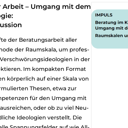
r Arbeit – Umgang mit dem
gie:
ussion
e der Bera­tungs­ar­beit aller
thode der Raum­skala, um pro­fes­
er­schwö­rungs­ideo­lo­gien in der
ek­tie­ren. Im kom­pak­ten For­mat
den kör­per­lich auf einer Skala von
mu­lier­ten The­sen, etwa zur
om­pe­ten­zen für den Umgang mit
 aus­rei­chen, oder ob zu viel Neu­
li­che Ideo­lo­gien ver­stellt. Die
elle Span­nungs­fel­der auf wie All­