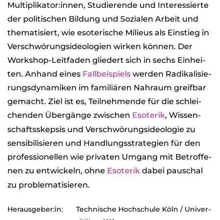
Multiplikator:innen, Stu­die­rende und Inter­es­sierte
der poli­ti­schen Bil­dung und Sozia­len Arbeit und
the­ma­ti­siert, wie eso­te­ri­sche Milieus als Ein­stieg in
Ver­schwö­rungs­ideo­lo­gien wir­ken kön­nen. Der
Work­shop-Leit­fa­den glie­dert sich in sechs Ein­hei­
ten. Anhand eines
Fall­bei­spiels
wer­den Radi­ka­li­sie­
rungs­dy­na­mi­ken im fami­liä­ren Nah­raum greif­bar
gemacht. Ziel ist es, Teil­neh­mende für die schlei­
chen­den Über­gänge zwi­schen
Eso­te­rik
, Wis­sen­
schafts­skep­sis und Ver­schwö­rungs­ideo­lo­gie zu
sen­si­bi­li­sie­ren und Hand­lungs­stra­te­gien für den
pro­fes­sio­nel­len wie pri­va­ten Umgang mit Betrof­fe­
nen zu ent­wi­ckeln, ohne
Eso­te­rik
dabei pau­schal
zu pro­ble­ma­ti­sie­ren.
Herausgeber:in:
Tech­ni­sche Hoch­schule Köln / Uni­ver­