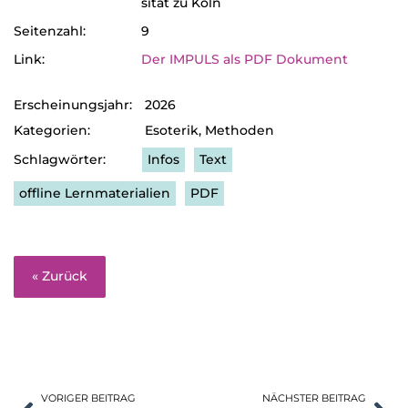
si­tät zu Köln
Sei­ten­zahl:
9
Link:
Der IMPULS als PDF Doku­ment
Erscheinungsjahr:
2026
Kategorien:
Esoterik
,
Methoden
Infos
Text
offline Lernmaterialien
PDF
« Zurück
VORIGER BEITRAG
NÄCHSTER BEITRAG