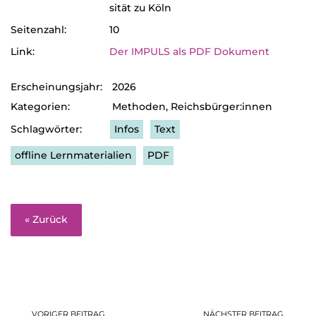
si­tät zu Köln
Sei­ten­zahl:
10
Link:
Der IMPULS als PDF Doku­ment
Erscheinungsjahr:
2026
Kategorien:
Methoden
,
Reichsbürger:innen
Infos
Text
offline Lernmaterialien
PDF
« Zurück
VORIGER BEITRAG
NÄCHSTER BEITRAG